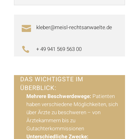
kleber@meisl-rechtsanwaelte.de

+ 49 941 569 563 00

DAS WICHTIGSTE IM
ÜBERBLICK:
Mehrere Beschwerdewege:
Patienten
haben verschiedene Möglichkeiten, sich
über Ärzte zu beschweren – von
Ärztekammern bis zu
Gutachterkommissionen
Unterschiedliche Zwecke: