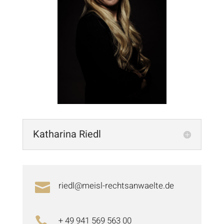
Katharina Riedl
riedl@meisl-rechtsanwaelte.de

+ 49 941 569 563 00
