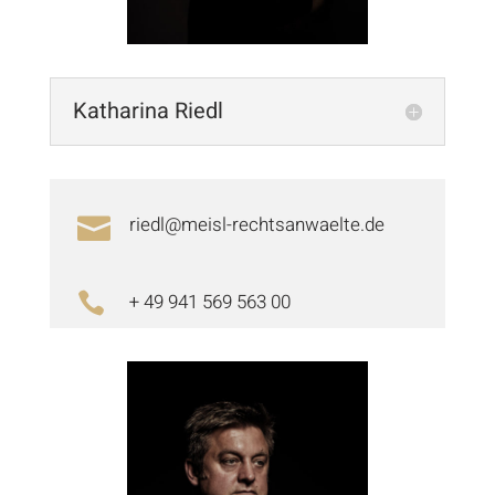
Katharina Riedl
riedl@meisl-rechtsanwaelte.de

+ 49 941 569 563 00
