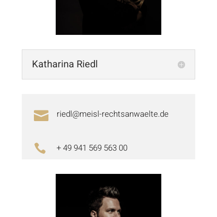
Katharina Riedl
riedl@meisl-rechtsanwaelte.de

+ 49 941 569 563 00
