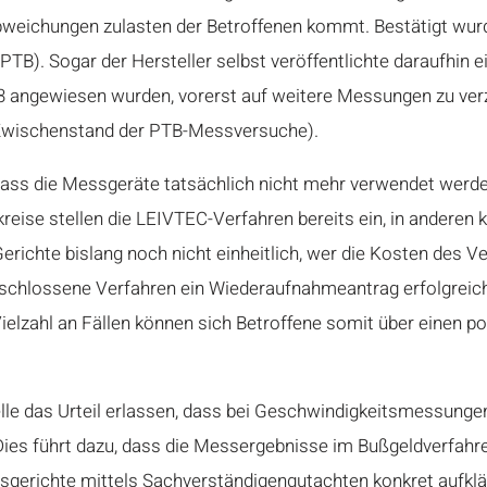
bweichungen zulasten der Betroffenen kommt. Bestätigt wur
TB). Sogar der Hersteller selbst veröffentlichte daraufhin e
angewiesen wurden, vorerst auf weitere Messungen zu ver
Zwischenstand der PTB-Messversuche
).
, dass die Messgeräte tatsächlich nicht mehr verwendet werde
reise stellen die LEIVTEC-Verfahren bereits ein, in anderen
erichte bislang noch nicht einheitlich, wer die Kosten des 
geschlossene Verfahren ein Wiederaufnahmeantrag erfolgreic
 Vielzahl an Fällen können sich Betroffene somit über einen 
lle das Urteil erlassen, dass bei Geschwindigkeitsmessunge
 Dies führt dazu, dass die Messergebnisse im Bußgeldverfahr
gerichte mittels Sachverständigengutachten konkret aufklä