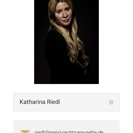
Katharina Riedl
riedl@meisl-rechtsanwaelte.de