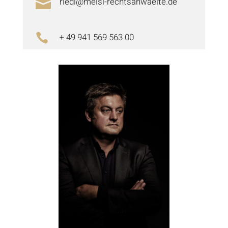
riedl@meisl-rechtsanwaelte.de

+ 49 941 569 563 00
